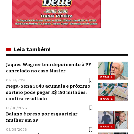
Leia também!
Jaques Wagner tem depoimento à PF
cancelado no caso Master
BRASIL
07/08/2026
Mega-Sena 3040 acumula e próximo
sorteio pode pagar R$ 150 milhões;
confira resultado
BRASIL
05/08/2026
Baiano é preso por esquartejar
mulher em SP
BRASIL
03/08/2026