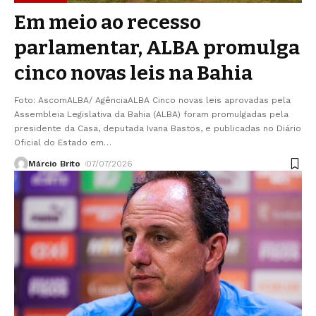
Em meio ao recesso
parlamentar, ALBA promulga
cinco novas leis na Bahia
Foto: AscomALBA/ AgênciaALBA Cinco novas leis aprovadas pela
Assembleia Legislativa da Bahia (ALBA) foram promulgadas pela
presidente da Casa, deputada Ivana Bastos, e publicadas no Diário
Oficial do Estado em
…
Márcio Brito
07/07/2026