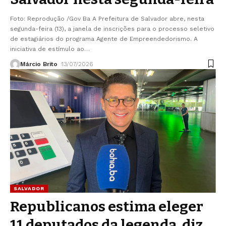
Foto: Reprodução /Gov Ba A Prefeitura de Salvador abre, nesta
segunda-feira (13), a janela de inscrições para o processo seletivo
de estagiários do programa Agente de Empreendedorismo. A
iniciativa de estímulo ao
…
Márcio Brito
13/07/2026
SALVADOR
Republicanos estima eleger
11 deputados da legenda, diz