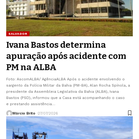
SALVADOR
Ivana Bastos determina
apuração após acidente com
PM na ALBA
Foto: AscomALBA/ AgênciaALBA Após o acidente envolvendo o
sargento da Polícia Militar da Bahia (PM-BA), Alan Rocha Spínola, a
presidente da Assembleia Legislativa da Bahia (ALBA), Ivana
Bastos (PSD), informou que a Casa está acompanhando o caso
e prestando assistência
…
Márcio Brito
27/07/2026