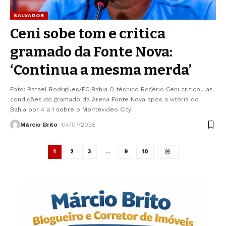
SALVADOR
Ceni sobe tom e critica
gramado da Fonte Nova:
‘Continua a mesma merda’
Foto: Rafael Rodrigues/EC Bahia O técnico Rogério Ceni criticou as
condições do gramado da Arena Fonte Nova após a vitória do
Bahia por 4 a 1 sobre o Montevideo City
…
Márcio Brito
04/07/2026
1
2
3
…
9
10