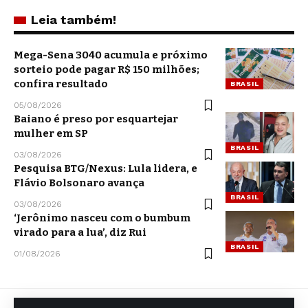
Leia também!
Mega-Sena 3040 acumula e próximo
sorteio pode pagar R$ 150 milhões;
confira resultado
BRASIL
05/08/2026
Baiano é preso por esquartejar
mulher em SP
BRASIL
03/08/2026
Pesquisa BTG/Nexus: Lula lidera, e
Flávio Bolsonaro avança
BRASIL
03/08/2026
‘Jerônimo nasceu com o bumbum
virado para a lua’, diz Rui
BRASIL
01/08/2026