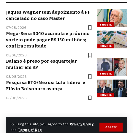
Jaques Wagner tem depoimento à PF
cancelado no caso Master
BRASIL
07/08/2026
Mega-Sena 3040 acumula e próximo
sorteio pode pagar R$ 150 milhões;
confira resultado
BRASIL
05/08/2026
Baiano é preso por esquartejar
mulher em SP
BRASIL
03/08/2026
Pesquisa BTG/Nexus: Lula lidera, e
Flávio Bolsonaro avança
BRASIL
03/08/2026
By using this site, you agree to the
Privacy Policy
Aceitar
and
Terms of Use
.
© CCNNews. All Rights Reserved.