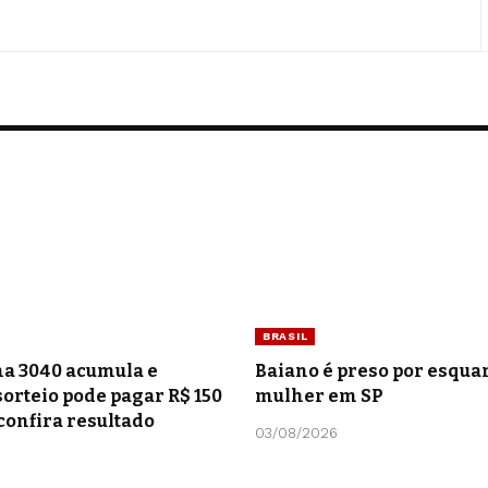
BRASIL
a 3040 acumula e
Baiano é preso por esquar
orteio pode pagar R$ 150
mulher em SP
confira resultado
03/08/2026