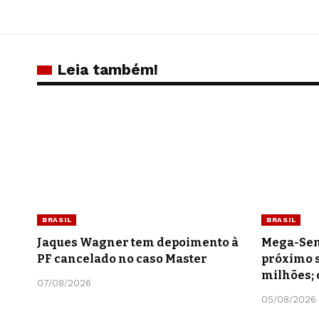
Leia também!
BRASIL
BRASIL
Jaques Wagner tem depoimento à
Mega-Sen
PF cancelado no caso Master
próximo s
milhões; 
07/08/2026
05/08/2026