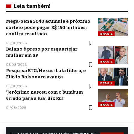
Leia também!
Mega-Sena 3040 acumula e próximo
sorteio pode pagar R$ 150 milhões;
confira resultado
BRASIL
05/08/2026
Baiano é preso por esquartejar
mulher em SP
BRASIL
03/08/2026
Pesquisa BTG/Nexus: Lula lidera, e
Flávio Bolsonaro avança
BRASIL
03/08/2026
‘Jerônimo nasceu com o bumbum
virado para a lua’, diz Rui
BRASIL
01/08/2026