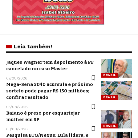
Leia também!
Jaques Wagner tem depoimento à PF
cancelado no caso Master
BRASIL
07/08/2026
Mega-Sena 3040 acumula e próximo
sorteio pode pagar R$ 150 milhões;
confira resultado
BRASIL
05/08/2026
Baiano é preso por esquartejar
mulher em SP
BRASIL
03/08/2026
Pesquisa BTG/Nexus: Lula lidera, e