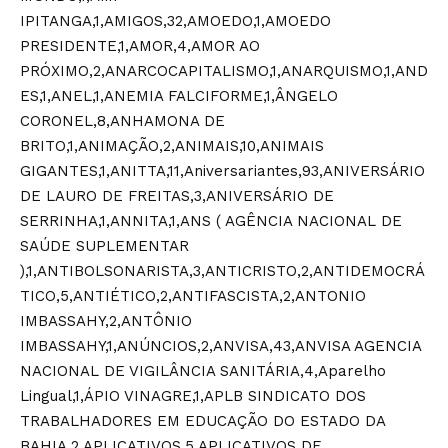
IPITANGA,1,AMIGOS,32,AMOEDO,1,AMOEDO
PRESIDENTE,1,AMOR,4,AMOR AO
PRÓXIMO,2,ANARCOCAPITALISMO,1,ANARQUISMO,1,AND
ES,1,ANEL,1,ANEMIA FALCIFORME,1,ÂNGELO
CORONEL,8,ANHAMONA DE
BRITO,1,ANIMAÇÃO,2,ANIMAIS,10,ANIMAIS
GIGANTES,1,ANITTA,11,Aniversariantes,93,ANIVERSÁRIO
DE LAURO DE FREITAS,3,ANIVERSÁRIO DE
SERRINHA,1,ANNITA,1,ANS ( AGÊNCIA NACIONAL DE
SAÚDE SUPLEMENTAR
),1,ANTIBOLSONARISTA,3,ANTICRISTO,2,ANTIDEMOCRÁ
TICO,5,ANTIÉTICO,2,ANTIFASCISTA,2,ANTONIO
IMBASSAHY,2,ANTÔNIO
IMBASSAHY,1,ANÚNCIOS,2,ANVISA,43,ANVISA AGENCIA
NACIONAL DE VIGILÂNCIA SANITÁRIA,4,Aparelho
Lingual,1,ÁPIO VINAGRE,1,APLB SINDICATO DOS
TRABALHADORES EM EDUCAÇÃO DO ESTADO DA
BAHIA,2,APLICATIVOS,5,APLICATIVOS DE