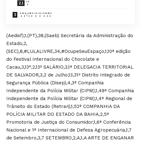
‘,’
‘,’‘,’:‘,”,’ ‘,’ ‘,’ ‘,’‘,”,’
(Aedisf),1,(PT),38,(Saeb) Secretária da Administração do
Estado,2,
(SEC),8,#LULALIVRE,34,#OcupeSeuEspaço,1,10ª edição
do Festival Internacional do Chocolate e
Cacau,3,13°,2,13º SALÁRIO,3,1ª DELEGACIA TERRITORIAL
DE SALVADOR,3,2 de Julho,13,31º Distrito Integrado de
Segurança Pública (Disep),4,3ª Companhia
Independente da Polícia Militar (CIPM),1,49ª Companhia
Independente da Polícia Militar (CIPM),1,4ª Regional de
Trânsito do Estado (Retran),1,52ª COMPANHIA DA
POLÍCIA MILITAR DO ESTADO DA BAHIA,2,5ª
Promotoria de Justiça do Consumidor,1,6ª Conferência
Nacional e 1ª Internacional de Defesa Agropecuária,1,7
de Setembro,3,7 SETEMBRO,2,A,1,A ARTE DE ENGANAR