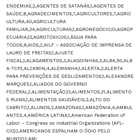
ENDEMIAS,2,AGENTES DE SATANÁS,1,AGENTES DE
SAÚDE,8,AGRADECIMENTOS,7,AGRICULTORES,7,AGRIC
ULTURA,40,AGRICULTURA
FAMILIAR,34,AGRICULTURAS,1,AGRONEGÓCIO,13,AGROP
ECUÁRIA,13,AGROTÓXICOS,1,ÁGUA PARA
TODOS,9,AIDS,2,AILF – ASSOCIAÇÃO DE IMPRENSA DE
LAURO DE FREITAS,1,AJUSTE
FISCAL,1,ALAGAMENTOS,3,ALAGOINHAS,3,ALBA,50,ALB
A-TCP,1,ALCKMIN,4,ALEMANHA,1,ALERTA,3,ALERTA
PARA PREVENÇÕES DE DESLIZAMENTOS,1,ALEXANDRE
MARQUES,1,ALIADOS DO GOVERNO
FEDERAL,1,ALIMENTAÇÃO,13,ALIMENTOS,31,ALIMENTO
S RUINS,1,ALIMENTOS SAUDÁVEIS,2,ALTO DO
CABRITO,1,ALUNOS,2,AMAZONAS,1,AMAZÔNIA,4,AMBUL
ANTES,4,AMÉRICA LATINA,1,American Federation of
Labor – Congress os Industrial Organizations (AFL-
CIO),1,AMERICANOS ESPALHAM O ÓDIO PELO
MUNDO,1,AMI