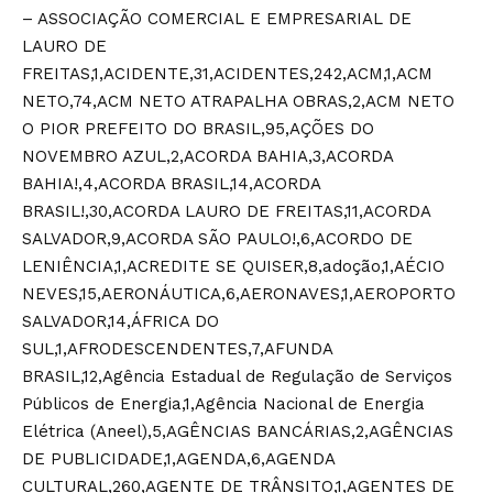
– ASSOCIAÇÃO COMERCIAL E EMPRESARIAL DE
LAURO DE
FREITAS,1,ACIDENTE,31,ACIDENTES,242,ACM,1,ACM
NETO,74,ACM NETO ATRAPALHA OBRAS,2,ACM NETO
O PIOR PREFEITO DO BRASIL,95,AÇÕES DO
NOVEMBRO AZUL,2,ACORDA BAHIA,3,ACORDA
BAHIA!,4,ACORDA BRASIL,14,ACORDA
BRASIL!,30,ACORDA LAURO DE FREITAS,11,ACORDA
SALVADOR,9,ACORDA SÃO PAULO!,6,ACORDO DE
LENIÊNCIA,1,ACREDITE SE QUISER,8,adoção,1,AÉCIO
NEVES,15,AERONÁUTICA,6,AERONAVES,1,AEROPORTO
SALVADOR,14,ÁFRICA DO
SUL,1,AFRODESCENDENTES,7,AFUNDA
BRASIL,12,Agência Estadual de Regulação de Serviços
Públicos de Energia,1,Agência Nacional de Energia
Elétrica (Aneel),5,AGÊNCIAS BANCÁRIAS,2,AGÊNCIAS
DE PUBLICIDADE,1,AGENDA,6,AGENDA
CULTURAL,260,AGENTE DE TRÂNSITO,1,AGENTES DE