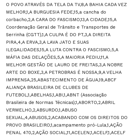
O POVO ATRAVÉS DA TELA DA TV,8,A BAHIA CADA VEZ
MELHOR,1,A BURGUESIA FEDE,15,a cancha do
corbacho,2,A CARA DO FASCISMO,13,A CIDADE,15,A
Coordenação Geral de Trânsito e Transportes de
Serrinha (CGTT),1,A CULPA É DO PT,3,A DIREITA
PIRA,4,A ERVA,3,A LAVA JATO E SUAS
ILEGALIDADES,15,A LUTA CONTRA O FASCISMO,5,A
MÁFIA DAS DELAÇÕES,5,A MAIORIA PEDIU,11,A
MELHOR GESTÃO DE LAURO DE FREITAS,3,A NOBRE
ARTE DO BOXE,3,A PETROBRAS É NOSSA,9,A VELHA
IMPRENSA,25,ABASTECIMENTO DE ÁGUA,19,ABCF
ALIANÇA BRASILEIRA DE CLUBES DE
FUTEBOL,1,ABELHAS,1,ABI,1,ABNT (Associação
Brasileira de Normas Técnicas),1,ABORTO,2,ABRIL
VERMELHO,2,ABSURDO,1,ABUSO
SEXUAL,4,ABUSOS,2,ACABANDO COM OS DIREITOS DO
PROVO BRASILEIRO,1,acampamento pró-Lula,1,AÇÃO
PENAL 470,2,AÇÃO SOCIAL,11,ACELEN,1,ACELF,1,ACELF