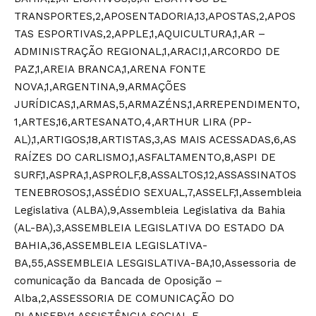
TRANSPORTES,2,APOSENTADORIA,13,APOSTAS,2,APOS
TAS ESPORTIVAS,2,APPLE,1,AQUICULTURA,1,AR –
ADMINISTRAÇÃO REGIONAL,1,ARACI,1,ARCORDO DE
PAZ,1,AREIA BRANCA,1,ARENA FONTE
NOVA,1,ARGENTINA,9,ARMAÇÕES
JURÍDICAS,1,ARMAS,5,ARMAZÉNS,1,ARREPENDIMENTO,
1,ARTES,16,ARTESANATO,4,ARTHUR LIRA (PP-
AL),1,ARTIGOS,18,ARTISTAS,3,AS MAIS ACESSADAS,6,AS
RAÍZES DO CARLISMO,1,ASFALTAMENTO,8,ASPI DE
SURF,1,ASPRA,1,ASPROLF,8,ASSALTOS,12,ASSASSINATOS
TENEBROSOS,1,ASSÉDIO SEXUAL,7,ASSELF,1,Assembleia
Legislativa (ALBA),9,Assembleia Legislativa da Bahia
(AL-BA),3,ASSEMBLEIA LEGISLATIVA DO ESTADO DA
BAHIA,36,ASSEMBLEIA LEGISLATIVA-
BA,55,ASSEMBLEIA LESGISLATIVA-BA,10,Assessoria de
comunicação da Bancada de Oposição –
Alba,2,ASSESSORIA DE COMUNICAÇÃO DO
PLANSERV,1,ASSISTÊNCIA SOCIAL E