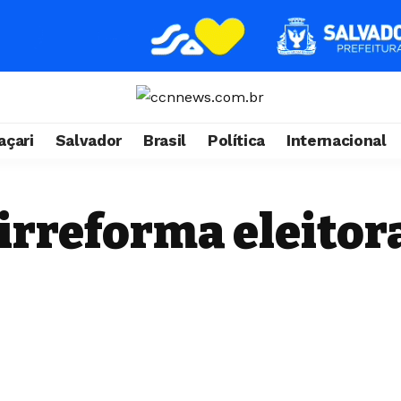
çari
Salvador
Brasil
Política
Internacional
rreforma eleitora