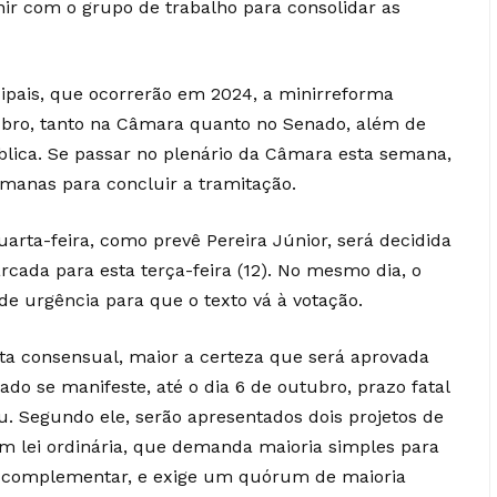
nir com o grupo de trabalho para consolidar as
cipais, que ocorrerão em 2024, a minirreforma
tubro, tanto na Câmara quanto no Senado, além de
blica. Se passar no plenário da Câmara esta semana,
emanas para concluir a tramitação.
arta-feira, como prevê Pereira Júnior, será decidida
rcada para esta terça-feira (12). No mesmo dia, o
de urgência para que o texto vá à votação.
ta consensual, maior a certeza que será aprovada
do se manifeste, até o dia 6 de outubro, prazo fatal
u. Segundo ele, serão apresentados dois projetos de
 em lei ordinária, que demanda maioria simples para
i complementar, e exige um quórum de maioria