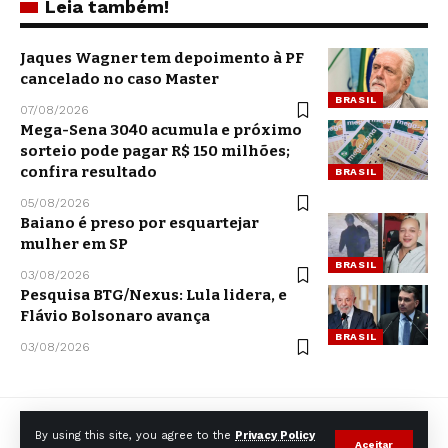
Leia também!
Jaques Wagner tem depoimento à PF
cancelado no caso Master
BRASIL
07/08/2026
Mega-Sena 3040 acumula e próximo
sorteio pode pagar R$ 150 milhões;
confira resultado
BRASIL
05/08/2026
Baiano é preso por esquartejar
mulher em SP
BRASIL
03/08/2026
Pesquisa BTG/Nexus: Lula lidera, e
Flávio Bolsonaro avança
BRASIL
03/08/2026
By using this site, you agree to the
Privacy Policy
Aceitar