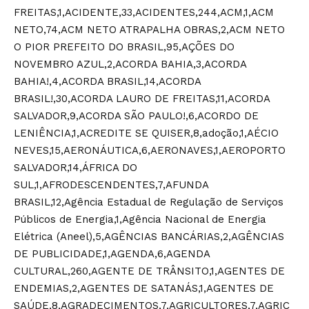
FREITAS,1,ACIDENTE,33,ACIDENTES,244,ACM,1,ACM
NETO,74,ACM NETO ATRAPALHA OBRAS,2,ACM NETO
O PIOR PREFEITO DO BRASIL,95,AÇÕES DO
NOVEMBRO AZUL,2,ACORDA BAHIA,3,ACORDA
BAHIA!,4,ACORDA BRASIL,14,ACORDA
BRASIL!,30,ACORDA LAURO DE FREITAS,11,ACORDA
SALVADOR,9,ACORDA SÃO PAULO!,6,ACORDO DE
LENIÊNCIA,1,ACREDITE SE QUISER,8,adoção,1,AÉCIO
NEVES,15,AERONÁUTICA,6,AERONAVES,1,AEROPORTO
SALVADOR,14,ÁFRICA DO
SUL,1,AFRODESCENDENTES,7,AFUNDA
BRASIL,12,Agência Estadual de Regulação de Serviços
Públicos de Energia,1,Agência Nacional de Energia
Elétrica (Aneel),5,AGÊNCIAS BANCÁRIAS,2,AGÊNCIAS
DE PUBLICIDADE,1,AGENDA,6,AGENDA
CULTURAL,260,AGENTE DE TRÂNSITO,1,AGENTES DE
ENDEMIAS,2,AGENTES DE SATANÁS,1,AGENTES DE
SAÚDE,8,AGRADECIMENTOS,7,AGRICULTORES,7,AGRIC