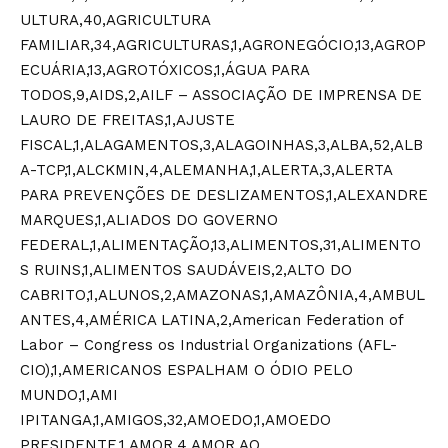
ULTURA,40,AGRICULTURA
FAMILIAR,34,AGRICULTURAS,1,AGRONEGÓCIO,13,AGROP
ECUÁRIA,13,AGROTÓXICOS,1,ÁGUA PARA
TODOS,9,AIDS,2,AILF – ASSOCIAÇÃO DE IMPRENSA DE
LAURO DE FREITAS,1,AJUSTE
FISCAL,1,ALAGAMENTOS,3,ALAGOINHAS,3,ALBA,52,ALB
A-TCP,1,ALCKMIN,4,ALEMANHA,1,ALERTA,3,ALERTA
PARA PREVENÇÕES DE DESLIZAMENTOS,1,ALEXANDRE
MARQUES,1,ALIADOS DO GOVERNO
FEDERAL,1,ALIMENTAÇÃO,13,ALIMENTOS,31,ALIMENTO
S RUINS,1,ALIMENTOS SAUDÁVEIS,2,ALTO DO
CABRITO,1,ALUNOS,2,AMAZONAS,1,AMAZÔNIA,4,AMBUL
ANTES,4,AMÉRICA LATINA,2,American Federation of
Labor – Congress os Industrial Organizations (AFL-
CIO),1,AMERICANOS ESPALHAM O ÓDIO PELO
MUNDO,1,AMI
IPITANGA,1,AMIGOS,32,AMOEDO,1,AMOEDO
PRESIDENTE,1,AMOR,4,AMOR AO