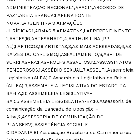
ADMINISTRAÇÃO REGIONAL,1,ARACI,1,ARCORDO DE
PAZ,1,AREIA BRANCA,1,ARENA FONTE
NOVA,1,ARGENTINA,9,ARMAÇÕES
JURÍDICAS,1,ARMAS,5,ARMAZÉNS,1,ARREPENDIMENTO,
1,ARTES,16,ARTESANATO,4,ARTHUR LIRA (PP-
AL),1,ARTIGOS,18,ARTISTAS,3,AS MAIS ACESSADAS,6,AS
RAÍZES DO CARLISMO,1,ASFALTAMENTO,8,ASPI DE
SURF,1,ASPRA,1,ASPROLF,8,ASSALTOS,12,ASSASSINATOS
TENEBROSOS,1,ASSÉDIO SEXUAL,7,ASSELF,1,Assembleia
Legislativa (ALBA),9,Assembleia Legislativa da Bahia
(AL-BA),3,ASSEMBLEIA LEGISLATIVA DO ESTADO DA
BAHIA,36,ASSEMBLEIA LEGISLATIVA-
BA,55,ASSEMBLEIA LESGISLATIVA-BA,10,Assessoria de
comunicação da Bancada de Oposição –
Alba,2,ASSESSORIA DE COMUNICAÇÃO DO
PLANSERV,1,ASSISTÊNCIA SOCIAL E
CIDADANIA,81,Associação Brasileira de Caminhoneiros