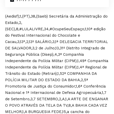
(Aedisf),1,(PT),38,(Saeb) Secretária da Administração do
Estado,2,
(SEC),8,#LULALIVRE,34,#OcupeSeuEspaço,1,10ª edição
do Festival Internacional do Chocolate e
Cacau,3,13°,2,13º SALÁRIO,3,1ª DELEGACIA TERRITORIAL
DE SALVADOR,3,2 de Julho,13,31º Distrito Integrado de
Segurança Pública (Disep),4,3ª Companhia
Independente da Polícia Militar (CIPM),1,49ª Companhia
Independente da Polícia Militar (CIPM),1,4ª Regional de
Trânsito do Estado (Retran),1,52ª COMPANHIA DA
POLÍCIA MILITAR DO ESTADO DA BAHIA,2,5ª
Promotoria de Justiça do Consumidor,1,6ª Conferência
Nacional e 1ª Internacional de Defesa Agropecuária,1,7
de Setembro,3,7 SETEMBRO,2,A,1,A ARTE DE ENGANAR
O POVO ATRAVÉS DA TELA DA TV,8,A BAHIA CADA VEZ
MELHOR,1,A BURGUESIA FEDE,15,a cancha do