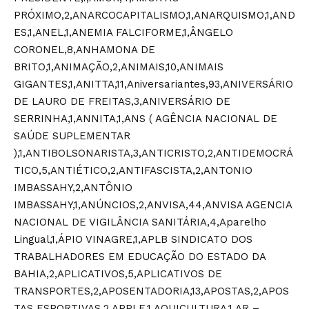
PRÓXIMO,2,ANARCOCAPITALISMO,1,ANARQUISMO,1,AND
ES,1,ANEL,1,ANEMIA FALCIFORME,1,ÂNGELO
CORONEL,8,ANHAMONA DE
BRITO,1,ANIMAÇÃO,2,ANIMAIS,10,ANIMAIS
GIGANTES,1,ANITTA,11,Aniversariantes,93,ANIVERSÁRIO
DE LAURO DE FREITAS,3,ANIVERSÁRIO DE
SERRINHA,1,ANNITA,1,ANS ( AGÊNCIA NACIONAL DE
SAÚDE SUPLEMENTAR
),1,ANTIBOLSONARISTA,3,ANTICRISTO,2,ANTIDEMOCRÁ
TICO,5,ANTIÉTICO,2,ANTIFASCISTA,2,ANTONIO
IMBASSAHY,2,ANTÔNIO
IMBASSAHY,1,ANÚNCIOS,2,ANVISA,44,ANVISA AGENCIA
NACIONAL DE VIGILÂNCIA SANITÁRIA,4,Aparelho
Lingual,1,ÁPIO VINAGRE,1,APLB SINDICATO DOS
TRABALHADORES EM EDUCAÇÃO DO ESTADO DA
BAHIA,2,APLICATIVOS,5,APLICATIVOS DE
TRANSPORTES,2,APOSENTADORIA,13,APOSTAS,2,APOS
TAS ESPORTIVAS,2,APPLE,1,AQUICULTURA,1,AR –