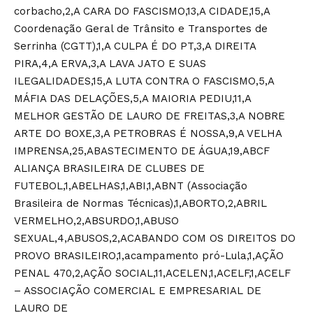
corbacho,2,A CARA DO FASCISMO,13,A CIDADE,15,A
Coordenação Geral de Trânsito e Transportes de
Serrinha (CGTT),1,A CULPA É DO PT,3,A DIREITA
PIRA,4,A ERVA,3,A LAVA JATO E SUAS
ILEGALIDADES,15,A LUTA CONTRA O FASCISMO,5,A
MÁFIA DAS DELAÇÕES,5,A MAIORIA PEDIU,11,A
MELHOR GESTÃO DE LAURO DE FREITAS,3,A NOBRE
ARTE DO BOXE,3,A PETROBRAS É NOSSA,9,A VELHA
IMPRENSA,25,ABASTECIMENTO DE ÁGUA,19,ABCF
ALIANÇA BRASILEIRA DE CLUBES DE
FUTEBOL,1,ABELHAS,1,ABI,1,ABNT (Associação
Brasileira de Normas Técnicas),1,ABORTO,2,ABRIL
VERMELHO,2,ABSURDO,1,ABUSO
SEXUAL,4,ABUSOS,2,ACABANDO COM OS DIREITOS DO
PROVO BRASILEIRO,1,acampamento pró-Lula,1,AÇÃO
PENAL 470,2,AÇÃO SOCIAL,11,ACELEN,1,ACELF,1,ACELF
– ASSOCIAÇÃO COMERCIAL E EMPRESARIAL DE
LAURO DE