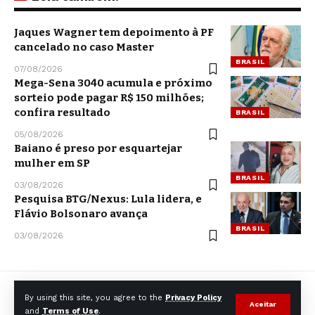
Jaques Wagner tem depoimento à PF
cancelado no caso Master
BRASIL
07/08/2026
Mega-Sena 3040 acumula e próximo
sorteio pode pagar R$ 150 milhões;
confira resultado
BRASIL
05/08/2026
Baiano é preso por esquartejar
mulher em SP
BRASIL
03/08/2026
Pesquisa BTG/Nexus: Lula lidera, e
Flávio Bolsonaro avança
BRASIL
03/08/2026
By using this site, you agree to the
Privacy Policy
Aceitar
and
Terms of Use
.