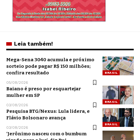
Leia também!
Mega-Sena 3040 acumula e próximo
sorteio pode pagar R$ 150 milhões;
confira resultado
BRASIL
05/08/2026
Baiano é preso por esquartejar
mulher em SP
BRASIL
03/08/2026
Pesquisa BTG/Nexus: Lula lidera, e
Flávio Bolsonaro avança
BRASIL
03/08/2026
‘Jerônimo nasceu com o bumbum