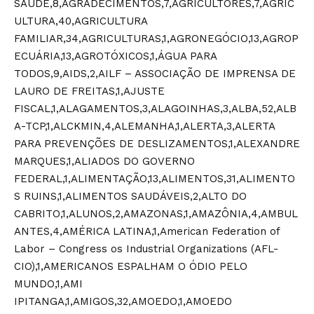
SAÚDE,8,AGRADECIMENTOS,7,AGRICULTORES,7,AGRIC
ULTURA,40,AGRICULTURA
FAMILIAR,34,AGRICULTURAS,1,AGRONEGÓCIO,13,AGROP
ECUÁRIA,13,AGROTÓXICOS,1,ÁGUA PARA
TODOS,9,AIDS,2,AILF – ASSOCIAÇÃO DE IMPRENSA DE
LAURO DE FREITAS,1,AJUSTE
FISCAL,1,ALAGAMENTOS,3,ALAGOINHAS,3,ALBA,52,ALB
A-TCP,1,ALCKMIN,4,ALEMANHA,1,ALERTA,3,ALERTA
PARA PREVENÇÕES DE DESLIZAMENTOS,1,ALEXANDRE
MARQUES,1,ALIADOS DO GOVERNO
FEDERAL,1,ALIMENTAÇÃO,13,ALIMENTOS,31,ALIMENTO
S RUINS,1,ALIMENTOS SAUDÁVEIS,2,ALTO DO
CABRITO,1,ALUNOS,2,AMAZONAS,1,AMAZÔNIA,4,AMBUL
ANTES,4,AMÉRICA LATINA,1,American Federation of
Labor – Congress os Industrial Organizations (AFL-
CIO),1,AMERICANOS ESPALHAM O ÓDIO PELO
MUNDO,1,AMI
IPITANGA,1,AMIGOS,32,AMOEDO,1,AMOEDO