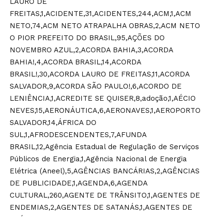
LAURO DE
FREITAS,1,ACIDENTE,31,ACIDENTES,244,ACM,1,ACM
NETO,74,ACM NETO ATRAPALHA OBRAS,2,ACM NETO
O PIOR PREFEITO DO BRASIL,95,AÇÕES DO
NOVEMBRO AZUL,2,ACORDA BAHIA,3,ACORDA
BAHIA!,4,ACORDA BRASIL,14,ACORDA
BRASIL!,30,ACORDA LAURO DE FREITAS,11,ACORDA
SALVADOR,9,ACORDA SÃO PAULO!,6,ACORDO DE
LENIÊNCIA,1,ACREDITE SE QUISER,8,adoção,1,AÉCIO
NEVES,15,AERONÁUTICA,6,AERONAVES,1,AEROPORTO
SALVADOR,14,ÁFRICA DO
SUL,1,AFRODESCENDENTES,7,AFUNDA
BRASIL,12,Agência Estadual de Regulação de Serviços
Públicos de Energia,1,Agência Nacional de Energia
Elétrica (Aneel),5,AGÊNCIAS BANCÁRIAS,2,AGÊNCIAS
DE PUBLICIDADE,1,AGENDA,6,AGENDA
CULTURAL,260,AGENTE DE TRÂNSITO,1,AGENTES DE
ENDEMIAS,2,AGENTES DE SATANÁS,1,AGENTES DE