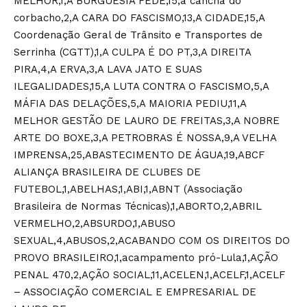
MELHOR,1,A BURGUESIA FEDE,15,a cancha do
corbacho,2,A CARA DO FASCISMO,13,A CIDADE,15,A
Coordenação Geral de Trânsito e Transportes de
Serrinha (CGTT),1,A CULPA É DO PT,3,A DIREITA
PIRA,4,A ERVA,3,A LAVA JATO E SUAS
ILEGALIDADES,15,A LUTA CONTRA O FASCISMO,5,A
MÁFIA DAS DELAÇÕES,5,A MAIORIA PEDIU,11,A
MELHOR GESTÃO DE LAURO DE FREITAS,3,A NOBRE
ARTE DO BOXE,3,A PETROBRAS É NOSSA,9,A VELHA
IMPRENSA,25,ABASTECIMENTO DE ÁGUA,19,ABCF
ALIANÇA BRASILEIRA DE CLUBES DE
FUTEBOL,1,ABELHAS,1,ABI,1,ABNT (Associação
Brasileira de Normas Técnicas),1,ABORTO,2,ABRIL
VERMELHO,2,ABSURDO,1,ABUSO
SEXUAL,4,ABUSOS,2,ACABANDO COM OS DIREITOS DO
PROVO BRASILEIRO,1,acampamento pró-Lula,1,AÇÃO
PENAL 470,2,AÇÃO SOCIAL,11,ACELEN,1,ACELF,1,ACELF
– ASSOCIAÇÃO COMERCIAL E EMPRESARIAL DE