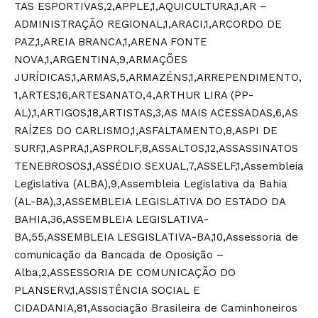
TAS ESPORTIVAS,2,APPLE,1,AQUICULTURA,1,AR –
ADMINISTRAÇÃO REGIONAL,1,ARACI,1,ARCORDO DE
PAZ,1,AREIA BRANCA,1,ARENA FONTE
NOVA,1,ARGENTINA,9,ARMAÇÕES
JURÍDICAS,1,ARMAS,5,ARMAZÉNS,1,ARREPENDIMENTO,
1,ARTES,16,ARTESANATO,4,ARTHUR LIRA (PP-
AL),1,ARTIGOS,18,ARTISTAS,3,AS MAIS ACESSADAS,6,AS
RAÍZES DO CARLISMO,1,ASFALTAMENTO,8,ASPI DE
SURF,1,ASPRA,1,ASPROLF,8,ASSALTOS,12,ASSASSINATOS
TENEBROSOS,1,ASSÉDIO SEXUAL,7,ASSELF,1,Assembleia
Legislativa (ALBA),9,Assembleia Legislativa da Bahia
(AL-BA),3,ASSEMBLEIA LEGISLATIVA DO ESTADO DA
BAHIA,36,ASSEMBLEIA LEGISLATIVA-
BA,55,ASSEMBLEIA LESGISLATIVA-BA,10,Assessoria de
comunicação da Bancada de Oposição –
Alba,2,ASSESSORIA DE COMUNICAÇÃO DO
PLANSERV,1,ASSISTÊNCIA SOCIAL E
CIDADANIA,81,Associação Brasileira de Caminhoneiros