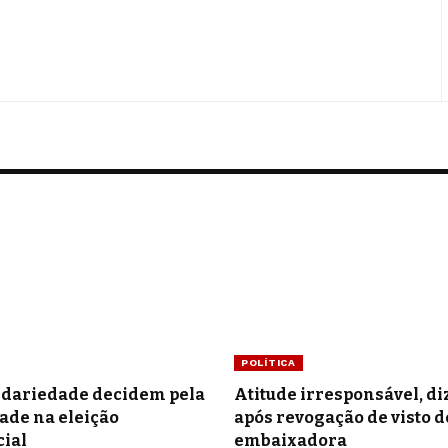
POLÍTICA
idariedade decidem pela
Atitude irresponsável, di
ade na eleição
após revogação de visto d
ial
embaixadora