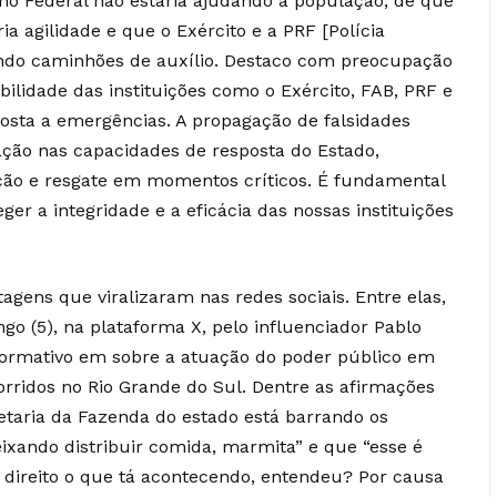
o Federal não estaria ajudando a população, de que
ria agilidade e que o Exército e a PRF [Polícia
indo caminhões de auxílio. Destaco com preocupação
bilidade das instituições como o Exército, FAB, PRF e
posta a emergências. A propagação de falsidades
ação nas capacidades de resposta do Estado,
ção e resgate em momentos críticos. É fundamental
r a integridade e a eficácia das nossas instituições
gens que viralizaram nas redes sociais. Entre elas,
o (5), na plataforma X, pelo influenciador Pablo
formativo em sobre a atuação do poder público em
orridos no Rio Grande do Sul. Dentre as afirmações
retaria da Fazenda do estado está barrando os
ixando distribuir comida, marmita” e que “esse é
r direito o que tá acontecendo, entendeu? Por causa