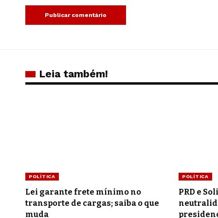
Leia também!
POLÍTICA
POLÍTICA
Lei garante frete mínimo no
PRD e Sol
transporte de cargas; saiba o que
neutralid
muda
presidenc