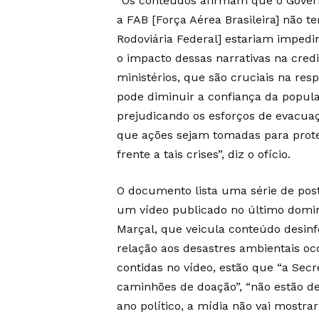
“Os conteúdos afirmam que o Govern
a FAB [Força Aérea Brasileira] não te
Rodoviária Federal] estariam imped
o impacto dessas narrativas na credi
ministérios, que são cruciais na res
pode diminuir a confiança da popul
prejudicando os esforços de evacua
que ações sejam tomadas para protege
frente a tais crises”, diz o ofício.
O documento lista uma série de posta
um vídeo publicado no último doming
Marçal, que veicula conteúdo desin
relação aos desastres ambientais oc
contidas no vídeo, estão que “a Sec
caminhões de doação”, “não estão de
ano político, a mídia não vai mostra