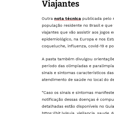
Viajantes
Outra
nota técnica
publicada pelo m
população residente no Brasil e que 
viajantes que vão assistir aos jogos
epidemiológico, na Europa e nos Es
coqueluche, influenza, covid-19 e pol
A pasta também divulgou orientaçõ
período das olimpíadas e paralimpí
sinais e sintomas característicos 
atendimento de saúde no local do des
“Caso os sinais e sintomas manifest
notificação dessas doenças é compul
detalhadas estão disponíveis no Guia
https://bit.ly/guia_vigilancia_saude_6