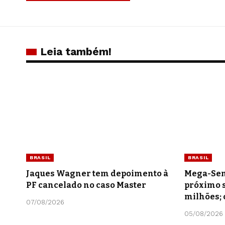
Leia também!
BRASIL
BRASIL
Jaques Wagner tem depoimento à
Mega-Sen
PF cancelado no caso Master
próximo s
milhões; 
07/08/2026
05/08/2026