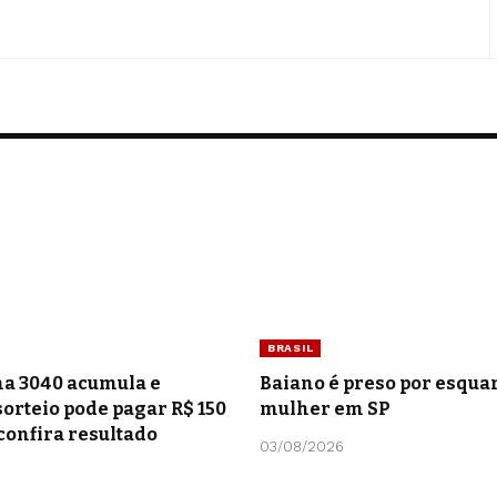
BRASIL
a 3040 acumula e
Baiano é preso por esquar
orteio pode pagar R$ 150
mulher em SP
confira resultado
03/08/2026