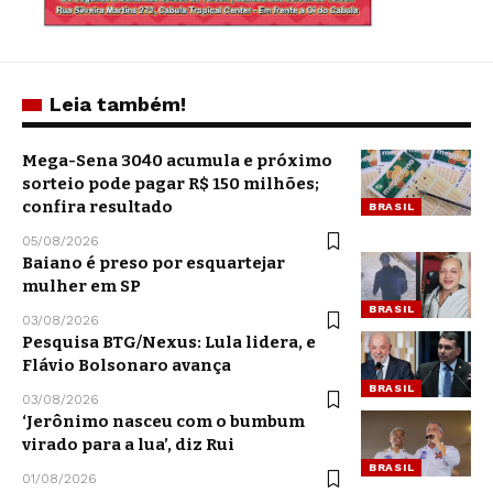
Leia também!
Mega-Sena 3040 acumula e próximo
sorteio pode pagar R$ 150 milhões;
confira resultado
BRASIL
05/08/2026
Baiano é preso por esquartejar
mulher em SP
BRASIL
03/08/2026
Pesquisa BTG/Nexus: Lula lidera, e
Flávio Bolsonaro avança
BRASIL
03/08/2026
‘Jerônimo nasceu com o bumbum
virado para a lua’, diz Rui
BRASIL
01/08/2026