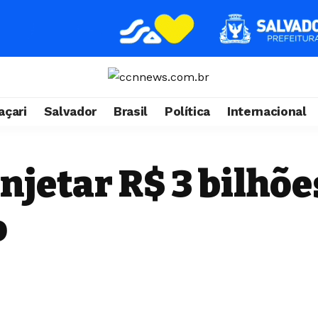
çari
Salvador
Brasil
Política
Internacional
injetar R$ 3 bilhõ
o