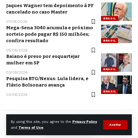
Jaques Wagner tem depoimento à PF
cancelado no caso Master
BRASIL
07/08/2026
Mega-Sena 3040 acumula e próximo
sorteio pode pagar R$ 150 milhões;
confira resultado
BRASIL
05/08/2026
Baiano é preso por esquartejar
mulher em SP
BRASIL
03/08/2026
Pesquisa BTG/Nexus: Lula lidera, e
Flávio Bolsonaro avança
BRASIL
03/08/2026
By using this site, you agree to the
Privacy Policy
Aceitar
and
Terms of Use
.
© CCNNews. All Rights Reserved.