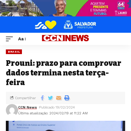
Aa
BRASIL
Prouni: prazo para comprovar
dados termina nesta terça-
feira
Compartilhar
CCN News
Publicado 19/02/2024
Última atualização: 2024/02/19 at 11:22 AM