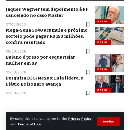
Jaques Wagner tem depoimento à PF
cancelado no caso Master
BRASIL
07/08/2026
Mega-Sena 3040 acumula e próximo
sorteio pode pagar R$ 150 milhões;
confira resultado
BRASIL
05/08/2026
Baiano é preso por esquartejar
mulher em SP
BRASIL
03/08/2026
Pesquisa BTG/Nexus: Lula lidera, e
Flávio Bolsonaro avança
BRASIL
03/08/2026
By using this site, you agree to the
Privacy Policy
Aceitar
and
Terms of Use
.
© CCNNews. All Rights Reserved.