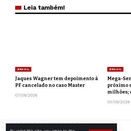
Leia também!
BRASIL
BRASIL
Jaques Wagner tem depoimento à
Mega-Sen
PF cancelado no caso Master
próximo s
milhões; 
07/08/2026
05/08/2026
By using this site, you agree to the