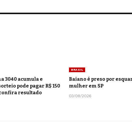
BRASIL
a 3040 acumula e
Baiano é preso por esquar
orteio pode pagar R$ 150
mulher em SP
confira resultado
03/08/2026