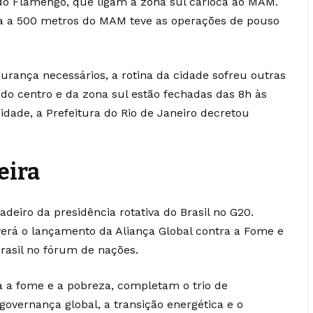
 do Flamengo, que ligam a zona sul carioca ao MAM.
a a 500 metros do MAM teve as operações de pouso
rança necessários, a rotina da cidade sofreu outras
 do centro e da zona sul estão fechadas das 8h às
idade, a Prefeitura do Rio de Janeiro decretou
eira
deiro da presidência rotativa do Brasil no G20.
verá o lançamento da Aliança Global contra a Fome e
Brasil no fórum de nações.
ra a fome e a pobreza, completam o trio de
 governança global, a transição energética e o