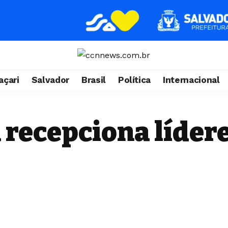
çari
Salvador
Brasil
Política
Internacional
 recepciona lídere