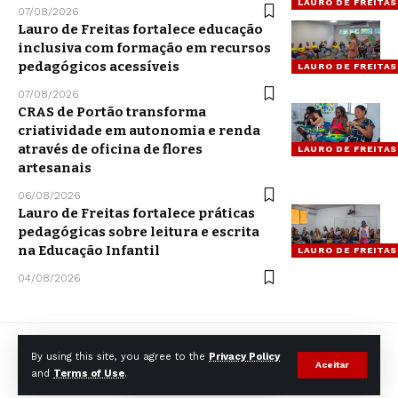
LAURO DE FREITAS
07/08/2026
Lauro de Freitas fortalece educação
inclusiva com formação em recursos
pedagógicos acessíveis
LAURO DE FREITAS
07/08/2026
CRAS de Portão transforma
criatividade em autonomia e renda
através de oficina de flores
LAURO DE FREITAS
artesanais
06/08/2026
Lauro de Freitas fortalece práticas
pedagógicas sobre leitura e escrita
na Educação Infantil
LAURO DE FREITAS
04/08/2026
By using this site, you agree to the
Privacy Policy
Aceitar
and
Terms of Use
.
© CCNNews. All Rights Reserved.