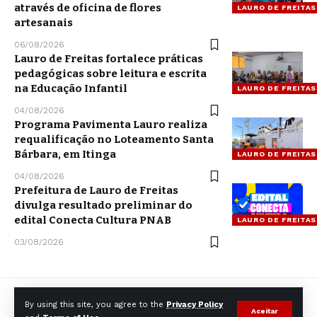
através de oficina de flores
LAURO DE FREITAS
artesanais
06/08/2026
Lauro de Freitas fortalece práticas
pedagógicas sobre leitura e escrita
na Educação Infantil
LAURO DE FREITAS
04/08/2026
Programa Pavimenta Lauro realiza
requalificação no Loteamento Santa
Bárbara, em Itinga
LAURO DE FREITAS
04/08/2026
Prefeitura de Lauro de Freitas
divulga resultado preliminar do
edital Conecta Cultura PNAB
LAURO DE FREITAS
03/08/2026
By using this site, you agree to the
Privacy Policy
Aceitar