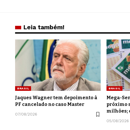
Leia também!
BRASIL
BRASIL
Jaques Wagner tem depoimento à
Mega-Sen
PF cancelado no caso Master
próximo s
milhões; 
07/08/2026
05/08/2026