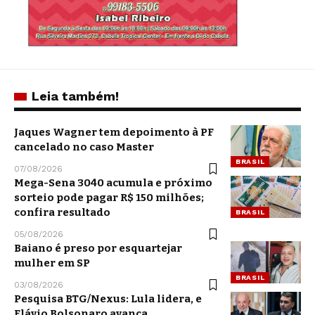
Leia também!
Jaques Wagner tem depoimento à PF
cancelado no caso Master
BRASIL
07/08/2026
Mega-Sena 3040 acumula e próximo
sorteio pode pagar R$ 150 milhões;
confira resultado
BRASIL
05/08/2026
Baiano é preso por esquartejar
mulher em SP
BRASIL
03/08/2026
Pesquisa BTG/Nexus: Lula lidera, e
Flávio Bolsonaro avança