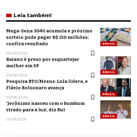
Leia também!
Mega-Sena 3040 acumula e próximo
sorteio pode pagar R$ 150 milhões;
confira resultado
BRASIL
05/08/2026
Baiano é preso por esquartejar
mulher em SP
BRASIL
03/08/2026
Pesquisa BTG/Nexus: Lula lidera, e
Flávio Bolsonaro avança
BRASIL
03/08/2026
‘Jerônimo nasceu com o bumbum
virado para a lua’, diz Rui
BRASIL
01/08/2026