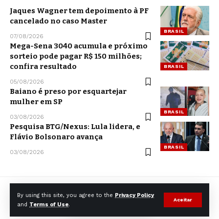
Jaques Wagner tem depoimento à PF
cancelado no caso Master
BRASIL
07/08/2026
Mega-Sena 3040 acumula e próximo
sorteio pode pagar R$ 150 milhões;
confira resultado
BRASIL
05/08/2026
Baiano é preso por esquartejar
mulher em SP
BRASIL
03/08/2026
Pesquisa BTG/Nexus: Lula lidera, e
Flávio Bolsonaro avança
BRASIL
03/08/2026
By using this site, you agree to the
Privacy Policy
Aceitar
and
Terms of Use
.
© CCNNews. All Rights Reserved.