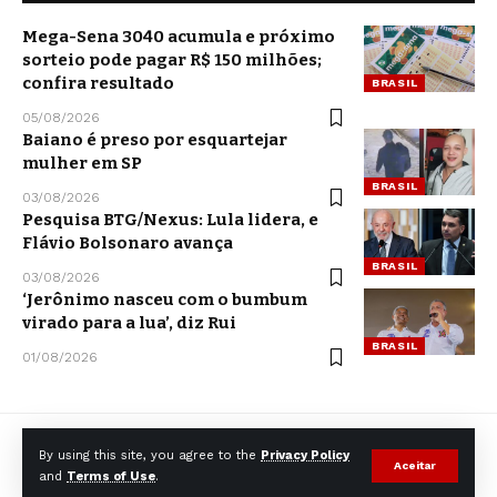
Mega-Sena 3040 acumula e próximo
sorteio pode pagar R$ 150 milhões;
confira resultado
BRASIL
05/08/2026
Baiano é preso por esquartejar
mulher em SP
BRASIL
03/08/2026
Pesquisa BTG/Nexus: Lula lidera, e
Flávio Bolsonaro avança
BRASIL
03/08/2026
‘Jerônimo nasceu com o bumbum
virado para a lua’, diz Rui
BRASIL
01/08/2026
By using this site, you agree to the
Privacy Policy
Aceitar
and
Terms of Use
.
© CCNNews. All Rights Reserved.