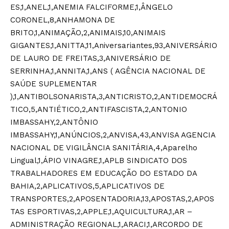
ES,1,ANEL,1,ANEMIA FALCIFORME,1,ÂNGELO
CORONEL,8,ANHAMONA DE
BRITO,1,ANIMAÇÃO,2,ANIMAIS,10,ANIMAIS
GIGANTES,1,ANITTA,11,Aniversariantes,93,ANIVERSÁRIO
DE LAURO DE FREITAS,3,ANIVERSÁRIO DE
SERRINHA,1,ANNITA,1,ANS ( AGÊNCIA NACIONAL DE
SAÚDE SUPLEMENTAR
),1,ANTIBOLSONARISTA,3,ANTICRISTO,2,ANTIDEMOCRÁ
TICO,5,ANTIÉTICO,2,ANTIFASCISTA,2,ANTONIO
IMBASSAHY,2,ANTÔNIO
IMBASSAHY,1,ANÚNCIOS,2,ANVISA,43,ANVISA AGENCIA
NACIONAL DE VIGILÂNCIA SANITÁRIA,4,Aparelho
Lingual,1,ÁPIO VINAGRE,1,APLB SINDICATO DOS
TRABALHADORES EM EDUCAÇÃO DO ESTADO DA
BAHIA,2,APLICATIVOS,5,APLICATIVOS DE
TRANSPORTES,2,APOSENTADORIA,13,APOSTAS,2,APOS
TAS ESPORTIVAS,2,APPLE,1,AQUICULTURA,1,AR –
ADMINISTRAÇÃO REGIONAL,1,ARACI,1,ARCORDO DE