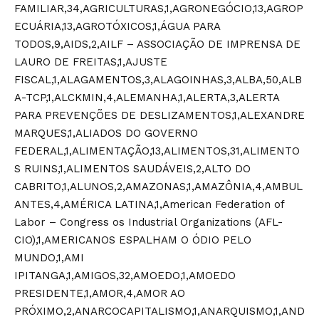
FAMILIAR,34,AGRICULTURAS,1,AGRONEGÓCIO,13,AGROP
ECUÁRIA,13,AGROTÓXICOS,1,ÁGUA PARA
TODOS,9,AIDS,2,AILF – ASSOCIAÇÃO DE IMPRENSA DE
LAURO DE FREITAS,1,AJUSTE
FISCAL,1,ALAGAMENTOS,3,ALAGOINHAS,3,ALBA,50,ALB
A-TCP,1,ALCKMIN,4,ALEMANHA,1,ALERTA,3,ALERTA
PARA PREVENÇÕES DE DESLIZAMENTOS,1,ALEXANDRE
MARQUES,1,ALIADOS DO GOVERNO
FEDERAL,1,ALIMENTAÇÃO,13,ALIMENTOS,31,ALIMENTO
S RUINS,1,ALIMENTOS SAUDÁVEIS,2,ALTO DO
CABRITO,1,ALUNOS,2,AMAZONAS,1,AMAZÔNIA,4,AMBUL
ANTES,4,AMÉRICA LATINA,1,American Federation of
Labor – Congress os Industrial Organizations (AFL-
CIO),1,AMERICANOS ESPALHAM O ÓDIO PELO
MUNDO,1,AMI
IPITANGA,1,AMIGOS,32,AMOEDO,1,AMOEDO
PRESIDENTE,1,AMOR,4,AMOR AO
PRÓXIMO,2,ANARCOCAPITALISMO,1,ANARQUISMO,1,AND