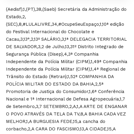
(Aedisf),1,(PT),38,(Saeb) Secretária da Administração do
Estado,2,
(SEC),8,#LULALIVRE,34,#OcupeSeuEspaço,1,10ª edição
do Festival Internacional do Chocolate e
Cacau,3,13°,2,13º SALÁRIO,3,1ª DELEGACIA TERRITORIAL
DE SALVADOR,3,2 de Julho,13,31º Distrito Integrado de
Segurança Pública (Disep),4,3ª Companhia
Independente da Polícia Militar (CIPM),1,49ª Companhia
Independente da Polícia Militar (CIPM),1,4ª Regional de
Trânsito do Estado (Retran),1,52ª COMPANHIA DA
POLÍCIA MILITAR DO ESTADO DA BAHIA,2,5ª
Promotoria de Justiça do Consumidor,1,6ª Conferência
Nacional e 1ª Internacional de Defesa Agropecuária,1,7
de Setembro,3,7 SETEMBRO,2,A,1,A ARTE DE ENGANAR
O POVO ATRAVÉS DA TELA DA TV,8,A BAHIA CADA VEZ
MELHOR,1,A BURGUESIA FEDE,15,a cancha do
corbacho,2,A CARA DO FASCISMO,13,A CIDADE,15,A