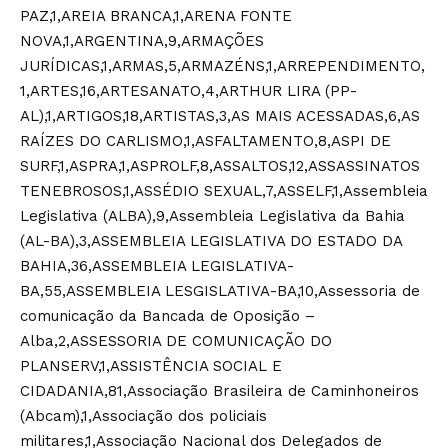
PAZ,1,AREIA BRANCA,1,ARENA FONTE
NOVA,1,ARGENTINA,9,ARMAÇÕES
JURÍDICAS,1,ARMAS,5,ARMAZÉNS,1,ARREPENDIMENTO,
1,ARTES,16,ARTESANATO,4,ARTHUR LIRA (PP-
AL),1,ARTIGOS,18,ARTISTAS,3,AS MAIS ACESSADAS,6,AS
RAÍZES DO CARLISMO,1,ASFALTAMENTO,8,ASPI DE
SURF,1,ASPRA,1,ASPROLF,8,ASSALTOS,12,ASSASSINATOS
TENEBROSOS,1,ASSÉDIO SEXUAL,7,ASSELF,1,Assembleia
Legislativa (ALBA),9,Assembleia Legislativa da Bahia
(AL-BA),3,ASSEMBLEIA LEGISLATIVA DO ESTADO DA
BAHIA,36,ASSEMBLEIA LEGISLATIVA-
BA,55,ASSEMBLEIA LESGISLATIVA-BA,10,Assessoria de
comunicação da Bancada de Oposição –
Alba,2,ASSESSORIA DE COMUNICAÇÃO DO
PLANSERV,1,ASSISTÊNCIA SOCIAL E
CIDADANIA,81,Associação Brasileira de Caminhoneiros
(Abcam),1,Associação dos policiais
militares,1,Associação Nacional dos Delegados de