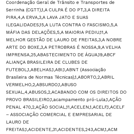
Coordenação Geral de Trânsito e Transportes de
Serrinha (CGTT),1,A CULPA É DO PT,3,A DIREITA
PIRA,4,A ERVA,3,A LAVA JATO E SUAS
ILEGALIDADES,15,A LUTA CONTRA O FASCISMO,5,A
MÁFIA DAS DELAÇÕES,5,A MAIORIA PEDIU,11,A
MELHOR GESTÃO DE LAURO DE FREITAS,3,A NOBRE
ARTE DO BOXE,3,A PETROBRAS É NOSSA,9,A VELHA
IMPRENSA,25,ABASTECIMENTO DE ÁGUA,19,ABCF
ALIANÇA BRASILEIRA DE CLUBES DE
FUTEBOL,1,ABELHAS,1,ABI,1,ABNT (Associação
Brasileira de Normas Técnicas),1,ABORTO,2,ABRIL
VERMELHO,2,ABSURDO,1,ABUSO
SEXUAL,4,ABUSOS,2,ACABANDO COM OS DIREITOS DO
PROVO BRASILEIRO,1,acampamento pró-Lula,1,AÇÃO
PENAL 470,2,AÇÃO SOCIAL,11,ACELEN,1,ACELF,1,ACELF
– ASSOCIAÇÃO COMERCIAL E EMPRESARIAL DE
LAURO DE
FREITAS,1,ACIDENTE,31,ACIDENTES,243,ACM,1,ACM