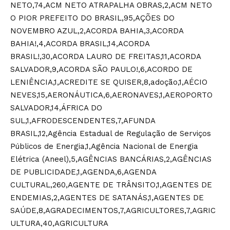
NETO,74,ACM NETO ATRAPALHA OBRAS,2,ACM NETO
O PIOR PREFEITO DO BRASIL,95,AÇÕES DO
NOVEMBRO AZUL,2,ACORDA BAHIA,3,ACORDA
BAHIA!,4,ACORDA BRASIL,14,ACORDA
BRASIL!,30,ACORDA LAURO DE FREITAS,11,ACORDA
SALVADOR,9,ACORDA SÃO PAULO!,6,ACORDO DE
LENIÊNCIA,1,ACREDITE SE QUISER,8,adoção,1,AÉCIO
NEVES,15,AERONÁUTICA,6,AERONAVES,1,AEROPORTO
SALVADOR,14,ÁFRICA DO
SUL,1,AFRODESCENDENTES,7,AFUNDA
BRASIL,12,Agência Estadual de Regulação de Serviços
Públicos de Energia,1,Agência Nacional de Energia
Elétrica (Aneel),5,AGÊNCIAS BANCÁRIAS,2,AGÊNCIAS
DE PUBLICIDADE,1,AGENDA,6,AGENDA
CULTURAL,260,AGENTE DE TRÂNSITO,1,AGENTES DE
ENDEMIAS,2,AGENTES DE SATANÁS,1,AGENTES DE
SAÚDE,8,AGRADECIMENTOS,7,AGRICULTORES,7,AGRIC
ULTURA,40,AGRICULTURA