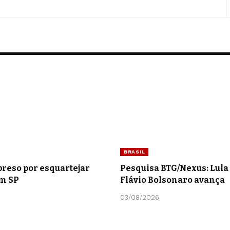
BRASIL
preso por esquartejar
Pesquisa BTG/Nexus: Lula 
m SP
Flávio Bolsonaro avança
03/08/2026