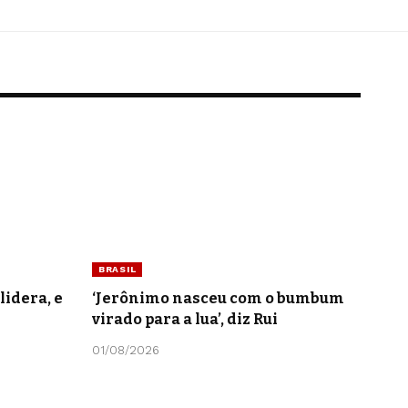
BRASIL
lidera, e
‘Jerônimo nasceu com o bumbum
virado para a lua’, diz Rui
01/08/2026