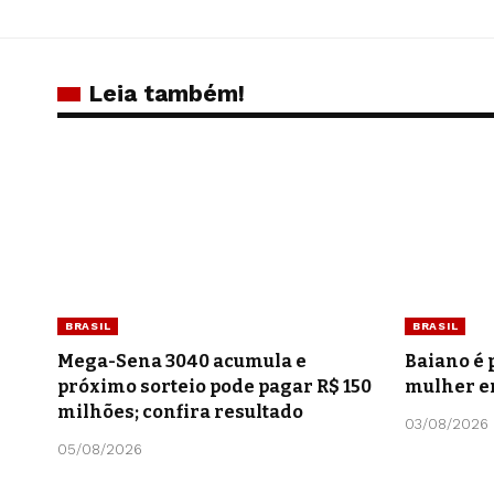
Leia também!
BRASIL
BRASIL
Mega-Sena 3040 acumula e
Baiano é 
próximo sorteio pode pagar R$ 150
mulher e
milhões; confira resultado
03/08/2026
05/08/2026