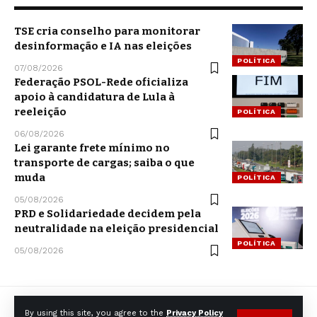
TSE cria conselho para monitorar
desinformação e IA nas eleições
POLÍTICA
07/08/2026
Federação PSOL-Rede oficializa
apoio à candidatura de Lula à
reeleição
POLÍTICA
06/08/2026
Lei garante frete mínimo no
transporte de cargas; saiba o que
muda
POLÍTICA
05/08/2026
PRD e Solidariedade decidem pela
neutralidade na eleição presidencial
POLÍTICA
05/08/2026
By using this site, you agree to the
Privacy Policy