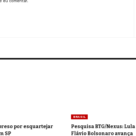
e eu comentar.
BRASIL
preso por esquartejar
Pesquisa BTG/Nexus: Lula 
m SP
Flávio Bolsonaro avança