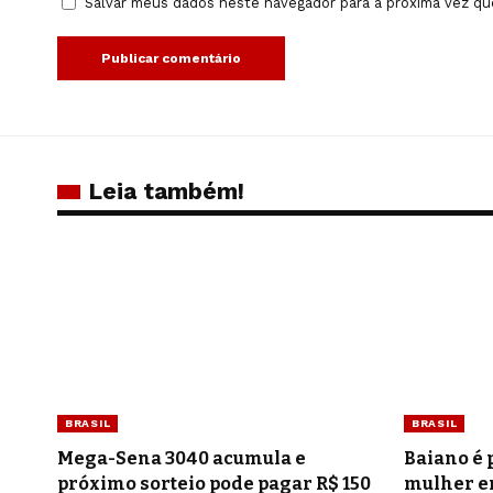
Salvar meus dados neste navegador para a próxima vez qu
Leia também!
BRASIL
BRASIL
Mega-Sena 3040 acumula e
Baiano é 
próximo sorteio pode pagar R$ 150
mulher e