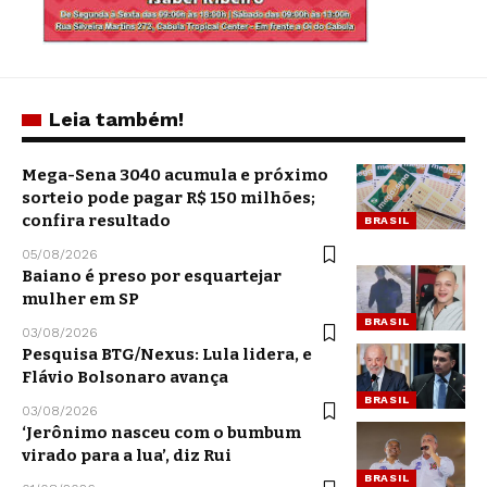
Leia também!
Mega-Sena 3040 acumula e próximo
sorteio pode pagar R$ 150 milhões;
confira resultado
BRASIL
05/08/2026
Baiano é preso por esquartejar
mulher em SP
BRASIL
03/08/2026
Pesquisa BTG/Nexus: Lula lidera, e
Flávio Bolsonaro avança
BRASIL
03/08/2026
‘Jerônimo nasceu com o bumbum
virado para a lua’, diz Rui
BRASIL