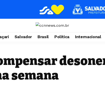
çari
Salvador
Brasil
Política
Internacional
ompensar desoner
ma semana