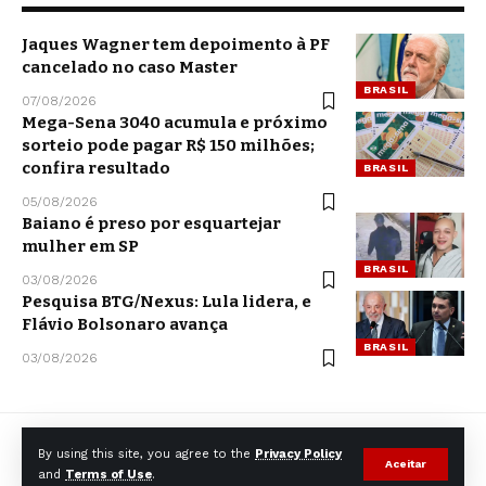
Jaques Wagner tem depoimento à PF
cancelado no caso Master
BRASIL
07/08/2026
Mega-Sena 3040 acumula e próximo
sorteio pode pagar R$ 150 milhões;
confira resultado
BRASIL
05/08/2026
Baiano é preso por esquartejar
mulher em SP
BRASIL
03/08/2026
Pesquisa BTG/Nexus: Lula lidera, e
Flávio Bolsonaro avança
BRASIL
03/08/2026
By using this site, you agree to the
Privacy Policy
Aceitar
and
Terms of Use
.
© CCNNews. All Rights Reserved.