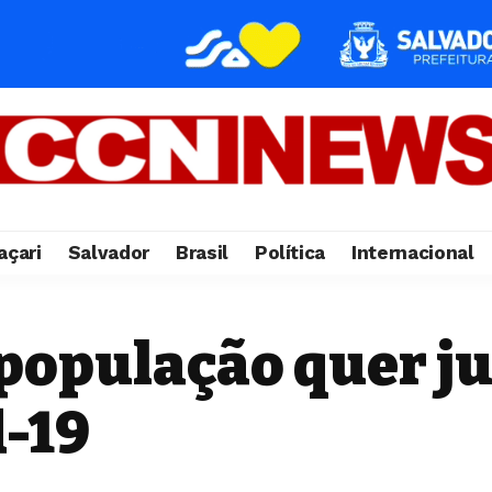
çari
Salvador
Brasil
Política
Internacional
 população quer j
d-19