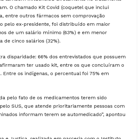
am. O chamado Kit Covid (coquetel que inclui
ina, entre outros fármacos sem comprovação
do pelo ex-presidente, foi distribuído em maior
os de um salário mínimo (63%) e em menor
 de cinco salários (32%).
ra disparidade: 66% dos entrevistados que possuem
afirmaram ter usado kit, entre os que concluíram o
. Entre os indígenas, o percentual foi 75% em
ada pelo fato de os medicamentos terem sido
 pelo SUS, que atende prioritariamente pessoas com
minados informam terem se automedicado”, apontou
na e Justiça, realizada em parceria com o Instituto