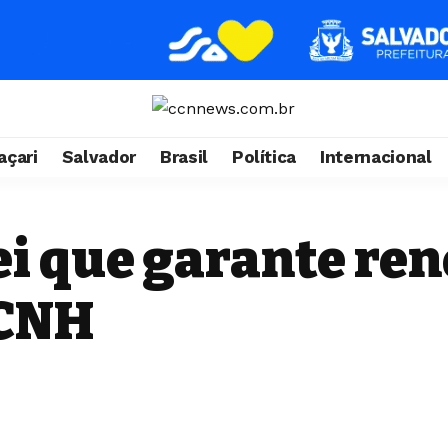
çari
Salvador
Brasil
Política
Internacional
ei que garante re
 CNH