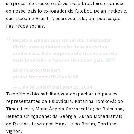
surpresa ele trouxe o sérvio mais brasileiro e famoso
do nosso país [o ex-jogador de futebol, Dejan Petkovic,
que atuou no Brasil] ”, escreveu Lula, em publicação
nas redes sociais.
Recebi o Embaixador da Sérvia, Aleksandar
Ristić, para apresentação de suas cartas
credenciais. E de surpresa ele trouxe o sérvio
mais brasileiro e famoso do nosso país.
@ricardostuckert
pic.twitter.com/fDJSco4rWl
— Lula (@LulaOficial)
May 22, 2024
Também estão habilitados a despachar no país os
representantes da Eslováquia, Katarína Tomková; do
Timor-Leste, Maria Ângela Carrascalão; de Botsuana,
Benetia Chingapane; da Geórgia, Zurab Mchedlishvili;
de Ruanda, Lawrence Manzi; e do Benim, Boniface
Vignon.