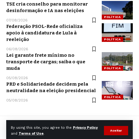
TSE cria conselho para monitorar
desinformação e IA nas eleições
POLÍTICA
07/08/2026
Federação PSOL-Rede oficializa
apoio à candidatura de Lula à
reeleição
POLÍTICA
06/08/2026
Lei garante frete mínimo no
transporte de cargas; saiba o que
muda
POLÍTICA
05/08/2026
PRD e Solidariedade decidem pela
neutralidade na eleição presidencial
POLÍTICA
05/08/2026
By using this site, you agree to the
Privacy Policy
Aceitar
and
Terms of Use
.
© CCNNews. All Rights Reserved.