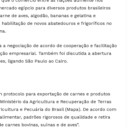
 é que o comércio entre as nações aumente nos
ercado egípcio para diversos produtos brasileiros
arne de aves, algodão, bananas e gelatina e
habilitação de novos abatedouros e frigoríficos no
na.
a a negociação de acordo de cooperação e facilitação
ação empresarial. Também foi discutida a abertura
es, ligando São Paulo ao Cairo.
 um protocolo para exportação de carnes e produtos
o Ministério da Agricultura e Recuperação de Terras
gricultura e Pecuária do Brasil (Mapa). De acordo com
alimentar, padrões rigorosos de qualidade e retira
e carnes bovinas, suínas e de aves”.