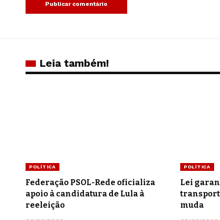
Leia também!
POLÍTICA
POLÍTICA
Federação PSOL-Rede oficializa
Lei garan
apoio à candidatura de Lula à
transport
reeleição
muda