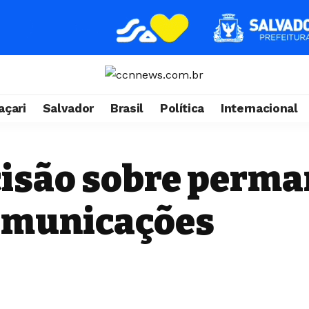
çari
Salvador
Brasil
Política
Internacional
cisão sobre perma
omunicações