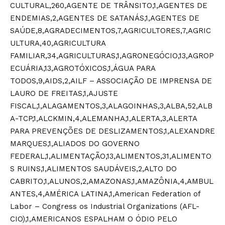
CULTURAL,260,AGENTE DE TRÂNSITO,1,AGENTES DE
ENDEMIAS,2,AGENTES DE SATANÁS,1,AGENTES DE
SAÚDE,8,AGRADECIMENTOS,7,AGRICULTORES,7,AGRIC
ULTURA,40,AGRICULTURA
FAMILIAR,34,AGRICULTURAS,1,AGRONEGÓCIO,13,AGROP
ECUÁRIA,13,AGROTÓXICOS,1,ÁGUA PARA
TODOS,9,AIDS,2,AILF – ASSOCIAÇÃO DE IMPRENSA DE
LAURO DE FREITAS,1,AJUSTE
FISCAL,1,ALAGAMENTOS,3,ALAGOINHAS,3,ALBA,52,ALB
A-TCP,1,ALCKMIN,4,ALEMANHA,1,ALERTA,3,ALERTA
PARA PREVENÇÕES DE DESLIZAMENTOS,1,ALEXANDRE
MARQUES,1,ALIADOS DO GOVERNO
FEDERAL,1,ALIMENTAÇÃO,13,ALIMENTOS,31,ALIMENTO
S RUINS,1,ALIMENTOS SAUDÁVEIS,2,ALTO DO
CABRITO,1,ALUNOS,2,AMAZONAS,1,AMAZÔNIA,4,AMBUL
ANTES,4,AMÉRICA LATINA,1,American Federation of
Labor – Congress os Industrial Organizations (AFL-
CIO),1,AMERICANOS ESPALHAM O ÓDIO PELO