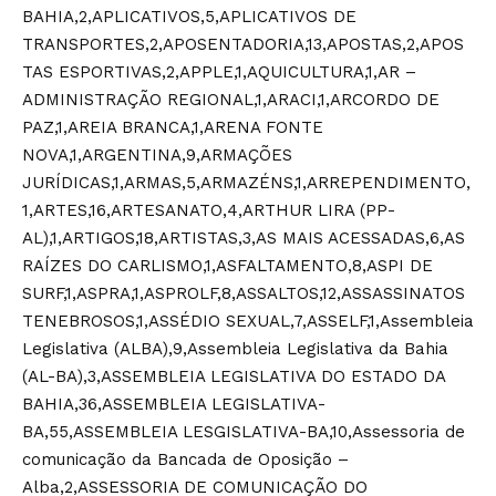
BAHIA,2,APLICATIVOS,5,APLICATIVOS DE
TRANSPORTES,2,APOSENTADORIA,13,APOSTAS,2,APOS
TAS ESPORTIVAS,2,APPLE,1,AQUICULTURA,1,AR –
ADMINISTRAÇÃO REGIONAL,1,ARACI,1,ARCORDO DE
PAZ,1,AREIA BRANCA,1,ARENA FONTE
NOVA,1,ARGENTINA,9,ARMAÇÕES
JURÍDICAS,1,ARMAS,5,ARMAZÉNS,1,ARREPENDIMENTO,
1,ARTES,16,ARTESANATO,4,ARTHUR LIRA (PP-
AL),1,ARTIGOS,18,ARTISTAS,3,AS MAIS ACESSADAS,6,AS
RAÍZES DO CARLISMO,1,ASFALTAMENTO,8,ASPI DE
SURF,1,ASPRA,1,ASPROLF,8,ASSALTOS,12,ASSASSINATOS
TENEBROSOS,1,ASSÉDIO SEXUAL,7,ASSELF,1,Assembleia
Legislativa (ALBA),9,Assembleia Legislativa da Bahia
(AL-BA),3,ASSEMBLEIA LEGISLATIVA DO ESTADO DA
BAHIA,36,ASSEMBLEIA LEGISLATIVA-
BA,55,ASSEMBLEIA LESGISLATIVA-BA,10,Assessoria de
comunicação da Bancada de Oposição –
Alba,2,ASSESSORIA DE COMUNICAÇÃO DO