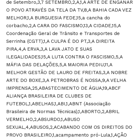
de Setembro,3,7 SETEMBRO,2,A,1,A ARTE DE ENGANAR
O POVO ATRAVÉS DA TELA DA TV,8,A BAHIA CADA VEZ
MELHOR,1,A BURGUESIA FEDE,15,a cancha do
corbacho,2,A CARA DO FASCISMO,13,A CIDADE,15,A
Coordenação Geral de Trânsito e Transportes de
Serrinha (CGTT),1,A CULPA É DO PT,3,A DIREITA
PIRA,4,A ERVA,3,A LAVA JATO E SUAS
ILEGALIDADES,15,A LUTA CONTRA O FASCISMO,5,A
MÁFIA DAS DELAÇÕES,5,A MAIORIA PEDIU,11,A
MELHOR GESTÃO DE LAURO DE FREITAS,3,A NOBRE
ARTE DO BOXE,3,A PETROBRAS É NOSSA,9,A VELHA
IMPRENSA,25,ABASTECIMENTO DE ÁGUA,19,ABCF
ALIANÇA BRASILEIRA DE CLUBES DE
FUTEBOL,1,ABELHAS,1,ABI,1,ABNT (Associação
Brasileira de Normas Técnicas),1,ABORTO,2,ABRIL
VERMELHO,2,ABSURDO,1,ABUSO
SEXUAL,4,ABUSOS,2,ACABANDO COM OS DIREITOS DO
PROVO BRASILEIRO,1,acampamento pró-Lula,1,AÇÃO