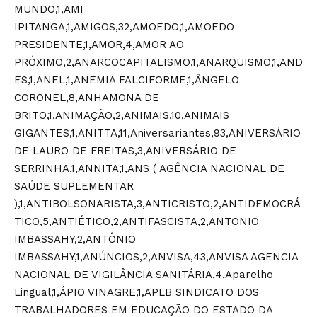
MUNDO,1,AMI
IPITANGA,1,AMIGOS,32,AMOEDO,1,AMOEDO
PRESIDENTE,1,AMOR,4,AMOR AO
PRÓXIMO,2,ANARCOCAPITALISMO,1,ANARQUISMO,1,AND
ES,1,ANEL,1,ANEMIA FALCIFORME,1,ÂNGELO
CORONEL,8,ANHAMONA DE
BRITO,1,ANIMAÇÃO,2,ANIMAIS,10,ANIMAIS
GIGANTES,1,ANITTA,11,Aniversariantes,93,ANIVERSÁRIO
DE LAURO DE FREITAS,3,ANIVERSÁRIO DE
SERRINHA,1,ANNITA,1,ANS ( AGÊNCIA NACIONAL DE
SAÚDE SUPLEMENTAR
),1,ANTIBOLSONARISTA,3,ANTICRISTO,2,ANTIDEMOCRÁ
TICO,5,ANTIÉTICO,2,ANTIFASCISTA,2,ANTONIO
IMBASSAHY,2,ANTÔNIO
IMBASSAHY,1,ANÚNCIOS,2,ANVISA,43,ANVISA AGENCIA
NACIONAL DE VIGILÂNCIA SANITÁRIA,4,Aparelho
Lingual,1,ÁPIO VINAGRE,1,APLB SINDICATO DOS
TRABALHADORES EM EDUCAÇÃO DO ESTADO DA