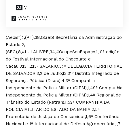
‘,’
‘,’‘,’:‘,”,’ ‘,’ ‘,’ ‘,’‘,”,’
(Aedisf),1,(PT),38,(Saeb) Secretária da Administração do
Estado,2,
(SEC),8,#LULALIVRE,34,#OcupeSeuEspaço,1,10ª edição
do Festival Internacional do Chocolate e
Cacau,3,13°,2,13º SALÁRIO,3,1ª DELEGACIA TERRITORIAL
DE SALVADOR,3,2 de Julho,13,31º Distrito Integrado de
Segurança Pública (Disep),4,3ª Companhia
Independente da Polícia Militar (CIPM),1,49ª Companhia
Independente da Polícia Militar (CIPM),1,4ª Regional de
Trânsito do Estado (Retran),1,52ª COMPANHIA DA
POLÍCIA MILITAR DO ESTADO DA BAHIA,2,5ª
Promotoria de Justiça do Consumidor,1,6ª Conferência
Nacional e 1ª Internacional de Defesa Agropecuária,1,7