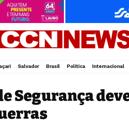
çari
Salvador
Brasil
Política
Internacional
de Segurança deve 
uerras