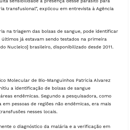
a sensibilidade a presença desse parasito para
a transfusional”, explicou em entrevista à Agência
ria na triagem das bolsas de sangue, pode identificar
 últimos já estavam sendo testados na primeira
o Nucleico] brasileiro, disponibilizado desde 2011.
tico Molecular de Bio-Manguinhos Patricia Alvarez
itiu a identificação de bolsas de sangue
 áreas endêmicas. Segundo a pesquisadora, como
 em pessoas de regiões não endêmicas, era mais
 transfusões nesses locais.
nte o diagnóstico da malária e a verificação em