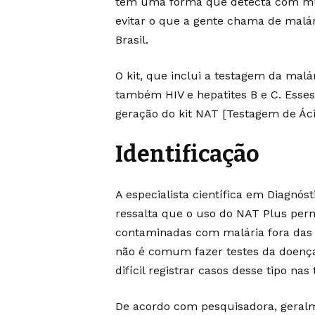
tem uma forma que detecta com muit
evitar o que a gente chama de malári
Brasil.
O kit, que inclui a testagem da malá
também HIV e hepatites B e C. Esses
geração do kit NAT [Testagem de Ácid
Identificação
A especialista científica em Diagnós
ressalta que o uso do NAT Plus perm
contaminadas com malária fora das
não é comum fazer testes da doença
difícil registrar casos desse tipo nas
De acordo com pesquisadora, geralme