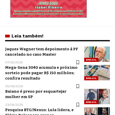
Leia também!
Jaques Wagner tem depoimento à PF
cancelado no caso Master
BRASIL
07/08/2026
Mega-Sena 3040 acumula e próximo
sorteio pode pagar R$ 150 milhões;
confira resultado
BRASIL
05/08/2026
Baiano é preso por esquartejar
mulher em SP
BRASIL
03/08/2026
Pesquisa BTG/Nexus: Lula lidera, e