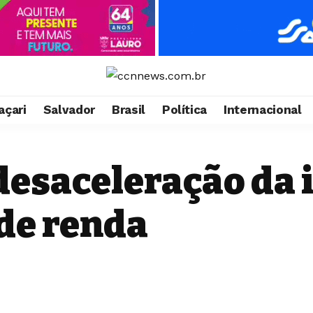
çari
Salvador
Brasil
Política
Internacional
desaceleração da 
 de renda