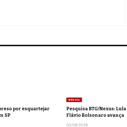
BRASIL
preso por esquartejar
Pesquisa BTG/Nexus: Lula 
m SP
Flávio Bolsonaro avança
03/08/2026