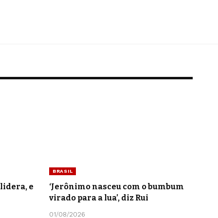
BRASIL
lidera, e
‘Jerônimo nasceu com o bumbum
virado para a lua’, diz Rui
01/08/2026