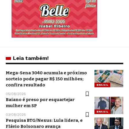
Leia também!
Mega-Sena 3040 acumula e próximo
sorteio pode pagar R$ 150 milhões;
confira resultado
BRASIL
05/08/2026
Baiano é preso por esquartejar
mulher em SP
BRASIL
03/08/2026
Pesquisa BTG/Nexus: Lula lidera, e
Flávio Bolsonaro avança