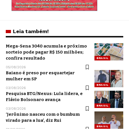
Leia também!
Mega-Sena 3040 acumula e próximo
sorteio pode pagar R$ 150 milhões;
confira resultado
BRASIL
05/08/2026
Baiano é preso por esquartejar
mulher em SP
BRASIL
03/08/2026
Pesquisa BTG/Nexus: Lula lidera, e
Flávio Bolsonaro avança
BRASIL
03/08/2026
‘Jerônimo nasceu com o bumbum
virado para a lua’, diz Rui
BRASIL