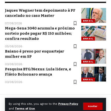
Jaques Wagner tem depoimento à PF
cancelado no caso Master
BRASIL
07/08/2026
Mega-Sena 3040 acumula e próximo
sorteio pode pagar R$ 150 milhões;
confira resultado
BRASIL
05/08/2026
Baiano é preso por esquartejar
mulher em SP
BRASIL
03/08/2026
Pesquisa BTG/Nexus: Lula lidera, e
Flávio Bolsonaro avança
BRASIL
03/08/2026
By using this site, you agree to the
Privacy Policy
Aceitar
and
Terms of Use
.